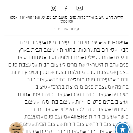
הילית קרש עיצוב ואדריכלות פנים, מושב הבונים, ט: 04-9894848 נ: 052-
5535400
עיצוב אתר
מוזי
#פאנג-שוואי
#שירותי תכנון ועיצוב פנים
#עיצוב דירת
קבלן
#סיורים בתערוכות ובחנויות לעיצוב הבית בארץ
ובעולם
#הום סטיילינג
#מתודולוגיה ועיון
#סגנונות עיצוב
פנים
#הבית הישראלי
#חומרים לעיצוב הבית
#מעצבת פנים
בצפון
#מעצבת פנים מומלצת בצפון
#תכנון ושיפוץ דירות
ובתים
#מעצבת פנים מומלצת בחיפה
#עיצוב פנים
בחיפה
#מעצבת פנים מומלצת במרכז
#עיצוב
משרדים
#עיצוב פנים במרכז
#עיצוב פנים בצפון
#תכנון
ועיצוב בתים פרטיים וילות
#עיצוב בתי מלון
#עיצוב
מטבחים
#עיצוב פנים לגיל השלישי
#עיצוב חדרי
כושר
#עיצוב דירות AIRBNB
#מעצב פנים
#מעצבת
פנים
#עיצוב דירה
#עיצוב דירות
#עיצוב הבית
#עיצוב
המטבח
#עיצוב פנים
#מעצבת פנים בקריות
#עיצוב פנים