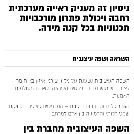
ניסיון זה מעניק ראייה מערכתית
רחבה ויכולת פתרון מורכבויות
תכנוניות בכל קנה מידה.
השראה ושפה עיצובית
השפה העיצובית נשענת על ניקיון צורני, איזון בין חומר
לצורה ושימוש מדוד בפרטים.השראה נשאבת מעולמות
האמנות,
האדריכלות והתרבות היפנית – המדגישים פשטות מדויקת,
שקט חזותי והרמוניה בין אדם למרחב.
השפה העיצובית מחברת בין