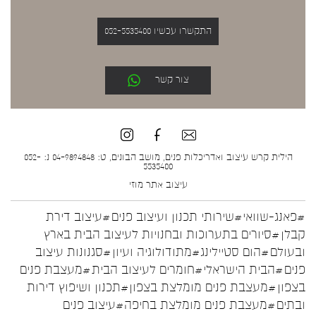
התקשרו עכשיו 052-5535400
צור קשר
הילית קרש עיצוב ואדריכלות פנים, מושב הבונים, ט: 04-9894848 נ: 052-
5535400
עיצוב אתר
מוזי
#פאנג-שוואי
#שירותי תכנון ועיצוב פנים
#עיצוב דירת
קבלן
#סיורים בתערוכות ובחנויות לעיצוב הבית בארץ
ובעולם
#הום סטיילינג
#מתודולוגיה ועיון
#סגנונות עיצוב
פנים
#הבית הישראלי
#חומרים לעיצוב הבית
#מעצבת פנים
בצפון
#מעצבת פנים מומלצת בצפון
#תכנון ושיפוץ דירות
ובתים
#מעצבת פנים מומלצת בחיפה
#עיצוב פנים