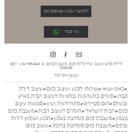
התקשרו עכשיו 052-5535400
צור קשר
הילית קרש עיצוב ואדריכלות פנים, מושב הבונים, ט: 04-9894848 נ: 052-
5535400
עיצוב אתר
מוזי
#פאנג-שוואי
#שירותי תכנון ועיצוב פנים
#עיצוב דירת
קבלן
#סיורים בתערוכות ובחנויות לעיצוב הבית בארץ
ובעולם
#הום סטיילינג
#מתודולוגיה ועיון
#סגנונות עיצוב
פנים
#הבית הישראלי
#חומרים לעיצוב הבית
#מעצבת פנים
בצפון
#מעצבת פנים מומלצת בצפון
#תכנון ושיפוץ דירות
ובתים
#מעצבת פנים מומלצת בחיפה
#עיצוב פנים