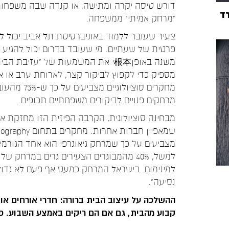
דורש טיסה יקרה ומתישה, או קנדה שבה משפחות מ
רד
"מרחק אמיתי" ממשפחה.
פרטית של שעתיים. מי שעובד בדרום יכול להגיע ל
משנה באופן根本י את המשמעות של "עזיב
מספיק כדי לקפוץ לביקור קצר, לארוחת ערב או א
מרחקים פנויים לביקורים משפחתיים תכופים.
מבחינה סוציולוגית, הקרבה הפיזית הזו מחזקת 
מצביעים על כך שמרחק גיאוגרפי הוא אחד הגורמי
למינימום. בישראל המרחק כמעט אף פעם לא גדול מ
נסיעה".
ההשלכה על עיצוב הבית ברורה: חדרי אורחים או 
קבוע מהבית, גם אם הם ריקים באמצע השבוע. פי