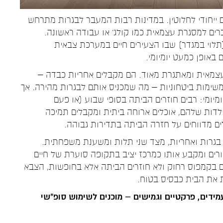
ם ייחודי לחלוטין. במדינות רבות המעבר לבגרות מתרחש
ית ועוברים למסגרת עצמאית כמו קולג' או עבודה ראשונה.
ת זאת נוצר פרק זמן של 2-3 שנים (תלוי במגדר) שבו הצעירים חיים במערכת צבאית
באופן כמעט יומיומי.
 בני 18–21 חיים במערכת עצמאית ומאתגרת מאוד. הם מקבלים אחריות כבדה –
משימות ביטחוניות – מה שמכניס אותם לבגרות מהירה. אך
מיומי: רבים חוזרים הביתה בסופי שבוע (או פעם
לדות שלהם, אוכלים ארוחה ביתית ומקבלים תמיכה
בגרות ואחריות, מצד שני תלות ומשענת משפחתית.
רים ומקבע אותו כמרכז יציב בתקופה סוערת של חיים
יים בקמפוס רחוק ולא חוזרים הביתה אלא בחופשות, הצבא
 את הבית כבסיס בטוח.
עמידים, פרקטיים וגמישים – מוכנים לשימוש סופ"שי