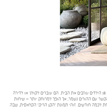
בעולם המערבי הקלאסי, המודל מוכר וברור: בגיל 18 הילדים עוזבים את הבית. הם עוברים לקולג' או לדירה
קשר עם ההורים נשמר, אך הופך למרוחק יותר – שיחות
חת לכמה חודשים. זוהי תמונת "הקן הריק" הקלאסית, שבה