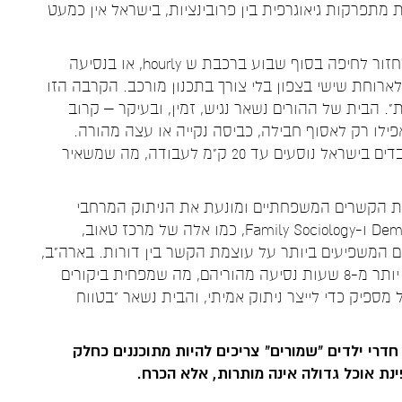
תפרקות גיאוגרפית בין פרובינציות, בישראל אין כמעט
צעיר שעובר ללמוד באוניברסיטת תל אביב יכול לחזור לחיפה בסוף שבוע ברכבת ש hourly, או בנסיעה
ארוחת שישי בצפון בלי צורך בתכנון מורכב. הקרבה הזו
ת הבית". הבית של ההורים נשאר נגיש, זמין, ובעיקר – קרוב
פילו רק לאסוף חבילה, כביסה נקייה או עצה מהורה.
מחקרים סוציולוגיים מצביעים על כך ש-75% מהעובדים בישראל נוסעים עד 20 ק"מ לעבודה, מה שמשאיר
את הקשרים המשפחתיים ומונעת את הניתוק המרחבי
שמאפיין חברות אחרות. מחקרים בתחום Demography ו-Family Sociology, כמו אלה של מרכז טאוב,
ם המשפיעים ביותר על עוצמת הקשר בין דורות. בארה"ב,
למשל, 40% מהמבוגרים הצעירים גרים במרחק של יותר מ-8 שעות נסיעה מהוריהם, מה שמפחית ביקורים
ספיק כדי לייצר ניתוק אמיתי, והבית נשאר "בטווח
חדרי ילדים "שמורים" צריכים להיות מתוכננים כחלק
נת אוכל גדולה אינה מותרות, אלא הכרח.