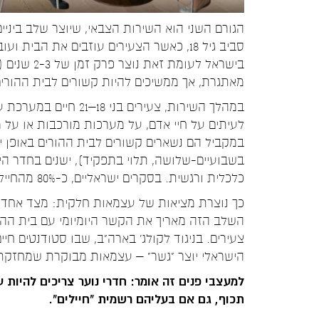
הגורם השני הוא השירות הצבאי, שיוצר שלב ביניי
סביב גיל 18, כאשר הצעירים עוזבים את הב
בישראל לעומ
מאתגרת, אך ממשיכים להיות קשורים לבית ההורים 
במהלך השירות, צעירים
לעיתים על חיי אדם, על מערכות מורכבות או על 
במקביל הם נשארים קשורים לבית ההורים באופן יו
בשבועיים-שלושה, תלוי בתפקיד), ישנים בחדר הי
כלכלית ורגשית. בסקרים ישראליים, כ-80% מהחיילים מדווחים על חזרה הביתה בתדירות גבוהה.
כך נוצרת מציאות של עצמאות חלקית: מצד אחד 
השלב הזה מאריך את הקשר היומיומי עם בית ההו
צעירים. בניגוד לקולג' בארה"ב, שבו סטודנטים ח
הישראלי יוצר "גשר" – עצמאות מבוקרת שמחזקת
למעצבי פנים זה אומר: חדרי נוער צריכים להיות 
תכוף, גם אם בעליהם רשמית "חיילים".