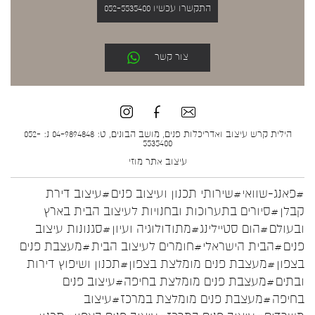
התקשרו עכשיו 052-5535400
צור קשר
הילית קרש עיצוב ואדריכלות פנים, מושב הבונים, ט: 04-9894848 נ: 052-
5535400
עיצוב אתר
מוזי
#פאנג-שוואי
#שירותי תכנון ועיצוב פנים
#עיצוב דירת
קבלן
#סיורים בתערוכות ובחנויות לעיצוב הבית בארץ
ובעולם
#הום סטיילינג
#מתודולוגיה ועיון
#סגנונות עיצוב
פנים
#הבית הישראלי
#חומרים לעיצוב הבית
#מעצבת פנים
בצפון
#מעצבת פנים מומלצת בצפון
#תכנון ושיפוץ דירות
ובתים
#מעצבת פנים מומלצת בחיפה
#עיצוב פנים
בחיפה
#מעצבת פנים מומלצת במרכז
#עיצוב