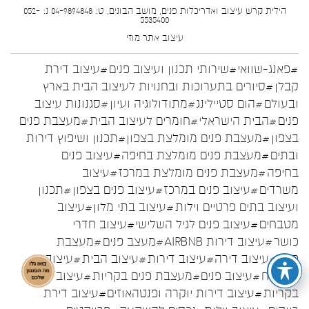
הילית קרש עיצוב ואדריכלות פנים, מושב הבונים, ט: 04-9894848 נ: 052-
5535400
עיצוב אתר
מוזי
#פאנג-שוואי
#שירותי תכנון ועיצוב פנים
#עיצוב דירת
קבלן
#סיורים בתערוכות ובחנויות לעיצוב הבית בארץ
ובעולם
#הום סטיילינג
#מתודולוגיה ועיון
#סגנונות עיצוב
פנים
#הבית הישראלי
#חומרים לעיצוב הבית
#מעצבת פנים
בצפון
#מעצבת פנים מומלצת בצפון
#תכנון ושיפוץ דירות
ובתים
#מעצבת פנים מומלצת בחיפה
#עיצוב פנים
בחיפה
#מעצבת פנים מומלצת במרכז
#עיצוב
משרדים
#עיצוב פנים במרכז
#עיצוב פנים בצפון
#תכנון
ועיצוב בתים פרטיים וילות
#עיצוב בתי מלון
#עיצוב
מטבחים
#עיצוב פנים לגיל השלישי
#עיצוב חדרי
כושר
#עיצוב דירות AIRBNB
#מעצב פנים
#מעצבת
פנים
#עיצוב דירה
#עיצוב דירות
#עיצוב הבית
#עיצוב
המטבח
#עיצוב פנים
#מעצבת פנים בקריות
#עיצוב פנים
בקריות
#עיצוב דירות יוקרה ופנטהאוזים
#עיצוב דירת