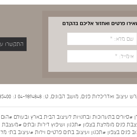
שאירו פרטים ואחזור אליכם בהקדם
התקשרו עכשיו 5400
יצוב ואדריכלות פנים, מושב הבונים, ט: 04-9894848 נ: 052-5535400
ן
#סיורים בתערוכות ובחנויות לעיצוב הבית בארץ ובעולם
#הום ס
בת פנים מומלצת בצפון
#תכנון ושיפוץ דירות ובתים
#מעצבת פ
ב פנים בצפון
#תכנון ועיצוב בתים פרטיים וילות
#עיצוב בתי מלו