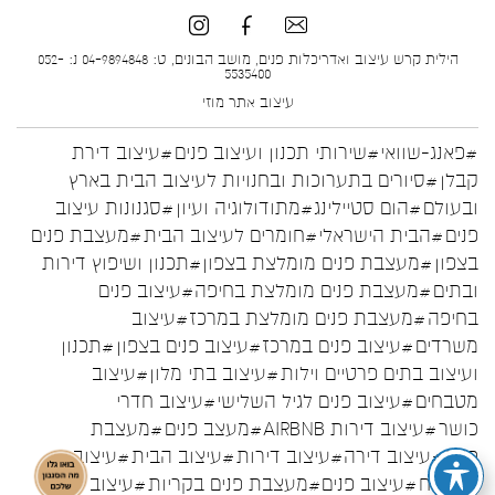
הילית קרש עיצוב ואדריכלות פנים, מושב הבונים, ט: 04-9894848 נ: 052-
5535400
עיצוב אתר
מוזי
#פאנג-שוואי
#שירותי תכנון ועיצוב פנים
#עיצוב דירת
קבלן
#סיורים בתערוכות ובחנויות לעיצוב הבית בארץ
ובעולם
#הום סטיילינג
#מתודולוגיה ועיון
#סגנונות עיצוב
פנים
#הבית הישראלי
#חומרים לעיצוב הבית
#מעצבת פנים
בצפון
#מעצבת פנים מומלצת בצפון
#תכנון ושיפוץ דירות
ובתים
#מעצבת פנים מומלצת בחיפה
#עיצוב פנים
בחיפה
#מעצבת פנים מומלצת במרכז
#עיצוב
משרדים
#עיצוב פנים במרכז
#עיצוב פנים בצפון
#תכנון
ועיצוב בתים פרטיים וילות
#עיצוב בתי מלון
#עיצוב
מטבחים
#עיצוב פנים לגיל השלישי
#עיצוב חדרי
כושר
#עיצוב דירות AIRBNB
#מעצב פנים
#מעצבת
פנים
#עיצוב דירה
#עיצוב דירות
#עיצוב הבית
#עיצוב
המטבח
#עיצוב פנים
#מעצבת פנים בקריות
#עיצוב פנים