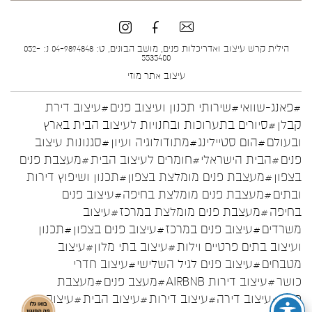
הילית קרש עיצוב ואדריכלות פנים, מושב הבונים, ט: 04-9894848 נ: 052-
5535400
עיצוב אתר
מוזי
#פאנג-שוואי
#שירותי תכנון ועיצוב פנים
#עיצוב דירת
קבלן
#סיורים בתערוכות ובחנויות לעיצוב הבית בארץ
ובעולם
#הום סטיילינג
#מתודולוגיה ועיון
#סגנונות עיצוב
פנים
#הבית הישראלי
#חומרים לעיצוב הבית
#מעצבת פנים
בצפון
#מעצבת פנים מומלצת בצפון
#תכנון ושיפוץ דירות
ובתים
#מעצבת פנים מומלצת בחיפה
#עיצוב פנים
בחיפה
#מעצבת פנים מומלצת במרכז
#עיצוב
משרדים
#עיצוב פנים במרכז
#עיצוב פנים בצפון
#תכנון
ועיצוב בתים פרטיים וילות
#עיצוב בתי מלון
#עיצוב
מטבחים
#עיצוב פנים לגיל השלישי
#עיצוב חדרי
כושר
#עיצוב דירות AIRBNB
#מעצב פנים
#מעצבת
פנים
#עיצוב דירה
#עיצוב דירות
#עיצוב הבית
#עיצוב