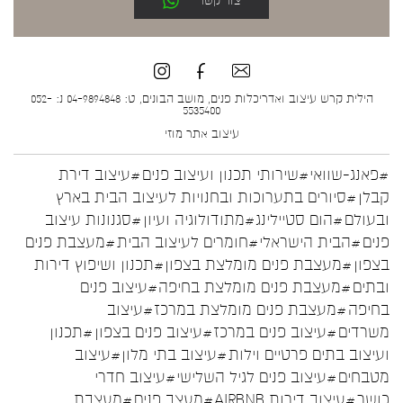
צור קשר
הילית קרש עיצוב ואדריכלות פנים, מושב הבונים, ט: 04-9894848 נ: 052-
5535400
עיצוב אתר
מוזי
#פאנג-שוואי
#שירותי תכנון ועיצוב פנים
#עיצוב דירת
קבלן
#סיורים בתערוכות ובחנויות לעיצוב הבית בארץ
ובעולם
#הום סטיילינג
#מתודולוגיה ועיון
#סגנונות עיצוב
פנים
#הבית הישראלי
#חומרים לעיצוב הבית
#מעצבת פנים
בצפון
#מעצבת פנים מומלצת בצפון
#תכנון ושיפוץ דירות
ובתים
#מעצבת פנים מומלצת בחיפה
#עיצוב פנים
בחיפה
#מעצבת פנים מומלצת במרכז
#עיצוב
משרדים
#עיצוב פנים במרכז
#עיצוב פנים בצפון
#תכנון
ועיצוב בתים פרטיים וילות
#עיצוב בתי מלון
#עיצוב
מטבחים
#עיצוב פנים לגיל השלישי
#עיצוב חדרי
כושר
#עיצוב דירות AIRBNB
#מעצב פנים
#מעצבת