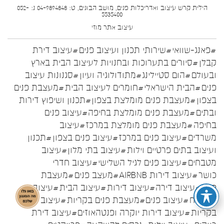
הילית קרש עיצוב ואדריכלות פנים, מושב הבונים, ט: 04-9894848 נ: 052-
5535400
עיצוב אתר
מוזי
#פאנג-שוואי
#שירותי תכנון ועיצוב פנים
#עיצוב דירת
קבלן
#סיורים בתערוכות ובחנויות לעיצוב הבית בארץ
ובעולם
#הום סטיילינג
#מתודולוגיה ועיון
#סגנונות עיצוב
פנים
#הבית הישראלי
#חומרים לעיצוב הבית
#מעצבת פנים
בצפון
#מעצבת פנים מומלצת בצפון
#תכנון ושיפוץ דירות
ובתים
#מעצבת פנים מומלצת בחיפה
#עיצוב פנים
בחיפה
#מעצבת פנים מומלצת במרכז
#עיצוב
משרדים
#עיצוב פנים במרכז
#עיצוב פנים בצפון
#תכנון
ועיצוב בתים פרטיים וילות
#עיצוב בתי מלון
#עיצוב
מטבחים
#עיצוב פנים לגיל השלישי
#עיצוב חדרי
כושר
#עיצוב דירות AIRBNB
#מעצב פנים
#מעצבת
פנים
#עיצוב דירה
#עיצוב דירות
#עיצוב הבית
#עיצוב
המטבח
#עיצוב פנים
#מעצבת פנים בקריות
#עיצוב פנים
בקריות
#עיצוב דירות יוקרה ופנטהאוזים
#עיצוב דירת