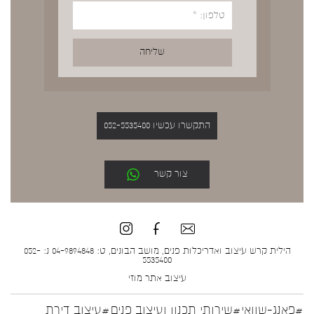
התקשרו עכשיו 052-5535400
צור קשר
הילית קרש עיצוב ואדריכלות פנים, מושב הבונים, ט: 04-9894848 נ: 052-
5535400
עיצוב אתר
מוזי
#פאנג-שוואי
#שירותי תכנון ועיצוב פנים
#עיצוב דירת