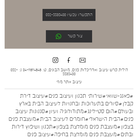
התקשרו עכשיו 052-5535400
צור קשר
הילית קרש עיצוב ואדריכלות פנים, מושב הבונים, ט: 04-9894848 נ: 052-
5535400
עיצוב אתר
מוזי
#פאנג-שוואי
#שירותי תכנון ועיצוב פנים
#עיצוב דירת
קבלן
#סיורים בתערוכות ובחנויות לעיצוב הבית בארץ
ובעולם
#הום סטיילינג
#מתודולוגיה ועיון
#סגנונות עיצוב
פנים
#הבית הישראלי
#חומרים לעיצוב הבית
#מעצבת פנים
בצפון
#מעצבת פנים מומלצת בצפון
#תכנון ושיפוץ דירות
ובתים
#מעצבת פנים מומלצת בחיפה
#עיצוב פנים