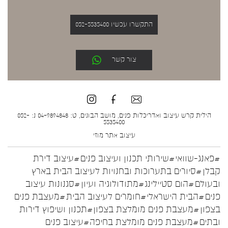
התקשרו עכשיו 052-5535400
צור קשר
הילית קרש עיצוב ואדריכלות פנים, מושב הבונים, ט: 04-9894848 נ: 052-
5535400
עיצוב אתר
מוזי
#פאנג-שוואי
#שירותי תכנון ועיצוב פנים
#עיצוב דירת
קבלן
#סיורים בתערוכות ובחנויות לעיצוב הבית בארץ
ובעולם
#הום סטיילינג
#מתודולוגיה ועיון
#סגנונות עיצוב
פנים
#הבית הישראלי
#חומרים לעיצוב הבית
#מעצבת פנים
בצפון
#מעצבת פנים מומלצת בצפון
#תכנון ושיפוץ דירות
ובתים
#מעצבת פנים מומלצת בחיפה
#עיצוב פנים