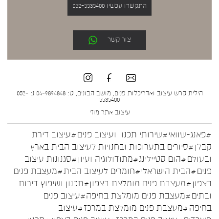
התקשרו עכשיו 052-5535400
צור קשר
הילית קרש עיצוב ואדריכלות פנים, מושב הבונים, ט: 04-9894848 נ: 052-
5535400
עיצוב אתר
מוזי
#פאנג-שוואי
#שירותי תכנון ועיצוב פנים
#עיצוב דירת
קבלן
#סיורים בתערוכות ובחנויות לעיצוב הבית בארץ
ובעולם
#הום סטיילינג
#מתודולוגיה ועיון
#סגנונות עיצוב
פנים
#הבית הישראלי
#חומרים לעיצוב הבית
#מעצבת פנים
בצפון
#מעצבת פנים מומלצת בצפון
#תכנון ושיפוץ דירות
ובתים
#מעצבת פנים מומלצת בחיפה
#עיצוב פנים
בחיפה
#מעצבת פנים מומלצת במרכז
#עיצוב