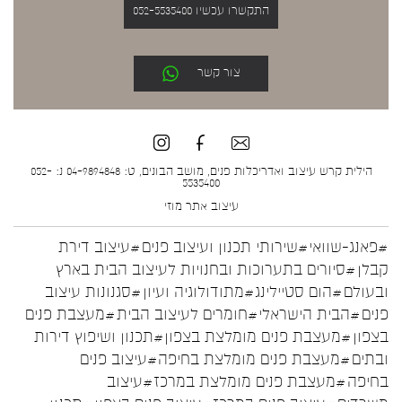
התקשרו עכשיו 052-5535400
צור קשר
הילית קרש עיצוב ואדריכלות פנים, מושב הבונים, ט: 04-9894848 נ: 052-
5535400
עיצוב אתר
מוזי
#פאנג-שוואי
#שירותי תכנון ועיצוב פנים
#עיצוב דירת
קבלן
#סיורים בתערוכות ובחנויות לעיצוב הבית בארץ
ובעולם
#הום סטיילינג
#מתודולוגיה ועיון
#סגנונות עיצוב
פנים
#הבית הישראלי
#חומרים לעיצוב הבית
#מעצבת פנים
בצפון
#מעצבת פנים מומלצת בצפון
#תכנון ושיפוץ דירות
ובתים
#מעצבת פנים מומלצת בחיפה
#עיצוב פנים
בחיפה
#מעצבת פנים מומלצת במרכז
#עיצוב