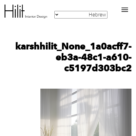
Toggle
navigation
karshhilit_None_1a0acff7-
eb3a-48c1-a610-
c5197d303bc2