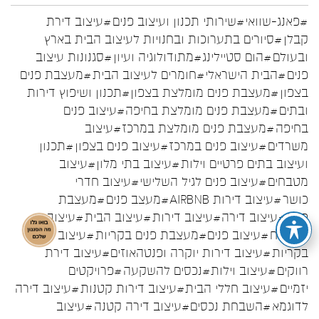
#פאנג-שוואי
#שירותי תכנון ועיצוב פנים
#עיצוב דירת
קבלן
#סיורים בתערוכות ובחנויות לעיצוב הבית בארץ
ובעולם
#הום סטיילינג
#מתודולוגיה ועיון
#סגנונות עיצוב
פנים
#הבית הישראלי
#חומרים לעיצוב הבית
#מעצבת פנים
בצפון
#מעצבת פנים מומלצת בצפון
#תכנון ושיפוץ דירות
ובתים
#מעצבת פנים מומלצת בחיפה
#עיצוב פנים
בחיפה
#מעצבת פנים מומלצת במרכז
#עיצוב
משרדים
#עיצוב פנים במרכז
#עיצוב פנים בצפון
#תכנון
ועיצוב בתים פרטיים וילות
#עיצוב בתי מלון
#עיצוב
מטבחים
#עיצוב פנים לגיל השלישי
#עיצוב חדרי
כושר
#עיצוב דירות AIRBNB
#מעצב פנים
#מעצבת
פנים
#עיצוב דירה
#עיצוב דירות
#עיצוב הבית
#עיצוב
המטבח
#עיצוב פנים
#מעצבת פנים בקריות
#עיצוב פנים
בקריות
#עיצוב דירות יוקרה ופנטהאוזים
#עיצוב דירת
רווקים
#עיצוב וילות
#נכסים להשקעה
#פרויקטים
יזמיים
#עיצוב חללי הבית
#עיצוב דירות קטנות
#עיצוב דירה
לדוגמא
#השבחת נכסים
#עיצוב דירה קטנה
#עיצוב