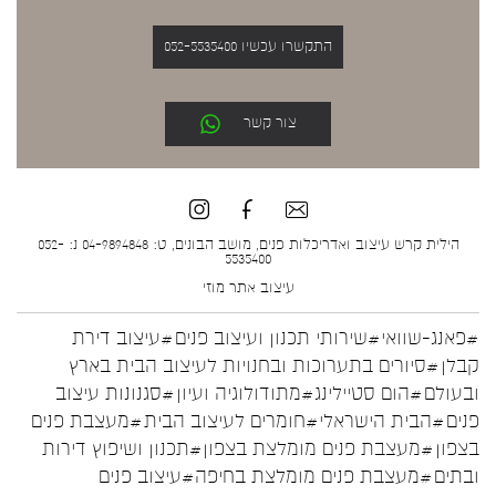
התקשרו עכשיו 052-5535400
צור קשר
הילית קרש עיצוב ואדריכלות פנים, מושב הבונים, ט: 04-9894848 נ: 052-
5535400
עיצוב אתר
מוזי
#פאנג-שוואי
#שירותי תכנון ועיצוב פנים
#עיצוב דירת
קבלן
#סיורים בתערוכות ובחנויות לעיצוב הבית בארץ
ובעולם
#הום סטיילינג
#מתודולוגיה ועיון
#סגנונות עיצוב
פנים
#הבית הישראלי
#חומרים לעיצוב הבית
#מעצבת פנים
בצפון
#מעצבת פנים מומלצת בצפון
#תכנון ושיפוץ דירות
ובתים
#מעצבת פנים מומלצת בחיפה
#עיצוב פנים