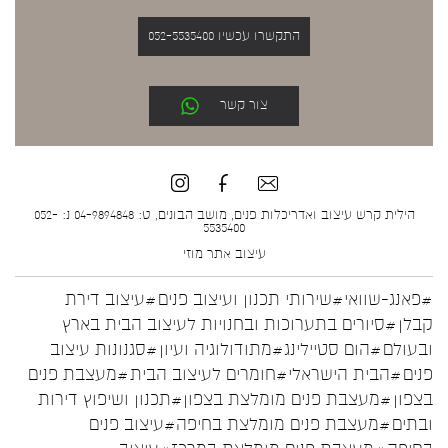
התקשרו עכשיו 052-5535400
צור קשר
הילית קרש עיצוב ואדריכלות פנים, מושב הבונים, ט: 04-9894848 נ: 052-
5535400
עיצוב אתר
מוזי
#פאנג-שוואי
#שירותי תכנון ועיצוב פנים
#עיצוב דירת
קבלן
#סיורים בתערוכות ובחנויות לעיצוב הבית בארץ
ובעולם
#הום סטיילינג
#מתודולוגיה ועיון
#סגנונות עיצוב
פנים
#הבית הישראלי
#חומרים לעיצוב הבית
#מעצבת פנים
בצפון
#מעצבת פנים מומלצת בצפון
#תכנון ושיפוץ דירות
ובתים
#מעצבת פנים מומלצת בחיפה
#עיצוב פנים