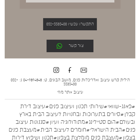
התקשרו עכשיו 052-5535400
צור קשר
הילית קרש עיצוב ואדריכלות פנים, מושב הבונים, ט: 04-9894848 נ: 052-
5535400
עיצוב אתר
מוזי
#פאנג-שוואי
#שירותי תכנון ועיצוב פנים
#עיצוב דירת
קבלן
#סיורים בתערוכות ובחנויות לעיצוב הבית בארץ
ובעולם
#הום סטיילינג
#מתודולוגיה ועיון
#סגנונות עיצוב
פנים
#הבית הישראלי
#חומרים לעיצוב הבית
#מעצבת פנים
בצפון
#מעצבת פנים מומלצת בצפון
#תכנון ושיפוץ דירות