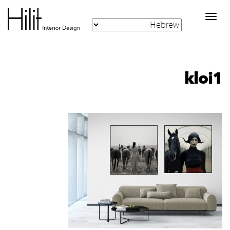
Toggle
navigation
kloi1