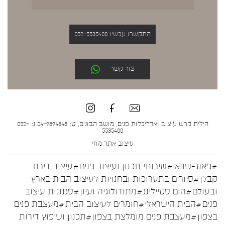
התקשרו עכשיו 052-5535400
צור קשר
הילית קרש עיצוב ואדריכלות פנים, מושב הבונים, ט: 04-9894848 נ: 052-
5535400
עיצוב אתר
מוזי
#פאנג-שוואי
#שירותי תכנון ועיצוב פנים
#עיצוב דירת
קבלן
#סיורים בתערוכות ובחנויות לעיצוב הבית בארץ
ובעולם
#הום סטיילינג
#מתודולוגיה ועיון
#סגנונות עיצוב
פנים
#הבית הישראלי
#חומרים לעיצוב הבית
#מעצבת פנים
בצפון
#מעצבת פנים מומלצת בצפון
#תכנון ושיפוץ דירות