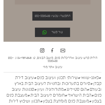
התקשרו עכשיו 052-5535400
צור קשר
הילית קרש עיצוב ואדריכלות פנים, מושב הבונים, ט: 04-9894848 נ: 052-
5535400
עיצוב אתר
מוזי
#פאנג-שוואי
#שירותי תכנון ועיצוב פנים
#עיצוב דירת
קבלן
#סיורים בתערוכות ובחנויות לעיצוב הבית בארץ
ובעולם
#הום סטיילינג
#מתודולוגיה ועיון
#סגנונות עיצוב
פנים
#הבית הישראלי
#חומרים לעיצוב הבית
#מעצבת פנים
בצפון
#מעצבת פנים מומלצת בצפון
#תכנון ושיפוץ דירות