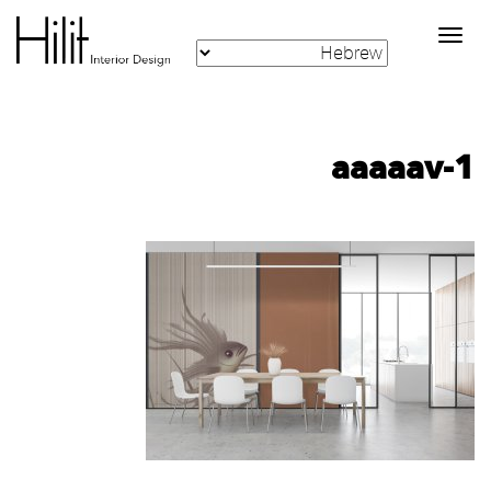
Toggle
navigation
aaaaav-1