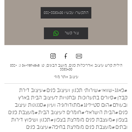
התקשרו עכשיו 052-5535400
צור קשר
הילית קרש עיצוב ואדריכלות פנים, מושב הבונים, ט: 04-9894848 נ: 052-
5535400
עיצוב אתר
מוזי
#פאנג-שוואי
#שירותי תכנון ועיצוב פנים
#עיצוב דירת
קבלן
#סיורים בתערוכות ובחנויות לעיצוב הבית בארץ
ובעולם
#הום סטיילינג
#מתודולוגיה ועיון
#סגנונות עיצוב
פנים
#הבית הישראלי
#חומרים לעיצוב הבית
#מעצבת פנים
בצפון
#מעצבת פנים מומלצת בצפון
#תכנון ושיפוץ דירות
ובתים
#מעצבת פנים מומלצת בחיפה
#עיצוב פנים