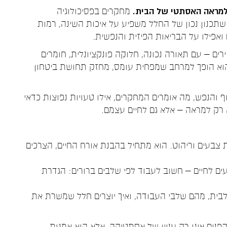
 למראה האסתטי של הבית.
מחקרים בפסיכולוגיה
 שתכנון נכון של החלל משפיע על איכות השינה, רמות
ואפילו על הבריאות הפיזית והנפשית.
ים – עם תאורה נכונה, חלוקה פונקציונלית, חומרים
הוא הופך למרחב שמפחית עומס, מחזק תחושת ביטחון
ף והנפש, מה אומרים המחקרים, אילו טעויות נפוצות כדאי
א רק למראה – אלא גם לחיים עצמם.
 צבעים וריהוט. הוא מתחיל בהבנת אורח החיים, הצרכים
 נעים לחיים – חשוב לעבוד לפי שלבים ברורים: הגדרת
לבית, מהם שלבי העבודה, ואיך יוצרים חלל שמשרת את
נים אינו רק עניין של אסתטיקה, אלא הוא אמנות