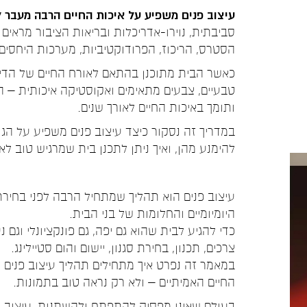
עיצוב פנים משפיע על איכות החיים הרבה מעבר
סביבתית, נוירו-אדריכלות ובריאות הציבור מראים
הסטרס, הריכוז, הפרודוקטיביות, מערכות היחסים 
כאשר הבית מתוכנן בהתאם לאורח החיים של הדייר
טבעיים, צבעים מתאימים ואקוסטיקה איכותית – 
ותומך באיכות החיים לאורך שנים.
במדריך זה נסקור כיצד עיצוב פנים משפיע על הגו
להימנע מהן, ואיך ניתן לתכנן בית שמרגיש טוב ל
עיצוב פנים הוא תהליך שמתחיל הרבה לפני בחירת
היומיומיים והחלומות של בני הבית.
כדי להגיע לבית שהוא גם יפה, גם פונקציונלי וגם
צרכים, תכנון, בחירת סגנון, יישום והום סטיילינג.
במאמר זה נפרט איך מתחילים תהליך עיצוב פנים 
החיים האמיתיים – ולא רק נראה טוב בתמונות.
בעולם שאינו מפסיק להתפתח ולהשתנות, עיצוב הפ