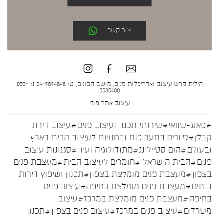
צור קשר
הילית קרש עיצוב ואדריכלות פנים, מושב הבונים, ט: 04-9894848 נ: 052-
5535400
עיצוב אתר
מוזי
#פאנג-שוואי
#שירותי תכנון ועיצוב פנים
#עיצוב דירת
קבלן
#סיורים בתערוכות ובחנויות לעיצוב הבית בארץ
ובעולם
#הום סטיילינג
#מתודולוגיה ועיון
#סגנונות עיצוב
פנים
#הבית הישראלי
#חומרים לעיצוב הבית
#מעצבת פנים
בצפון
#מעצבת פנים מומלצת בצפון
#תכנון ושיפוץ דירות
ובתים
#מעצבת פנים מומלצת בחיפה
#עיצוב פנים
בחיפה
#מעצבת פנים מומלצת במרכז
#עיצוב
משרדים
#עיצוב פנים במרכז
#עיצוב פנים בצפון
#תכנון