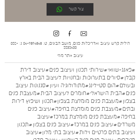
צור קשר
הילית קרש עיצוב ואדריכלות פנים, מושב הבונים, ט: 04-9894848 נ: 052-
5535400
עיצוב אתר
מוזי
#פאנג-שוואי
#שירותי תכנון ועיצוב פנים
#עיצוב דירת
קבלן
#סיורים בתערוכות ובחנויות לעיצוב הבית בארץ
ובעולם
#הום סטיילינג
#מתודולוגיה ועיון
#סגנונות עיצוב
פנים
#הבית הישראלי
#חומרים לעיצוב הבית
#מעצבת פנים
בצפון
#מעצבת פנים מומלצת בצפון
#תכנון ושיפוץ דירות
ובתים
#מעצבת פנים מומלצת בחיפה
#עיצוב פנים
בחיפה
#מעצבת פנים מומלצת במרכז
#עיצוב
משרדים
#עיצוב פנים במרכז
#עיצוב פנים בצפון
#תכנון
ועיצוב בתים פרטיים וילות
#עיצוב בתי מלון
#עיצוב