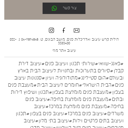
צור קשר
הילית קרש עיצוב ואדריכלות פנים, מושב הבונים, ט: 04-9894848 נ: 052-
5535400
עיצוב אתר
מוזי
#פאנג-שוואי
#שירותי תכנון ועיצוב פנים
#עיצוב דירת
קבלן
#סיורים בתערוכות ובחנויות לעיצוב הבית בארץ
ובעולם
#הום סטיילינג
#מתודולוגיה ועיון
#סגנונות עיצוב
פנים
#הבית הישראלי
#חומרים לעיצוב הבית
#מעצבת פנים
בצפון
#מעצבת פנים מומלצת בצפון
#תכנון ושיפוץ דירות
ובתים
#מעצבת פנים מומלצת בחיפה
#עיצוב פנים
בחיפה
#מעצבת פנים מומלצת במרכז
#עיצוב
משרדים
#עיצוב פנים במרכז
#עיצוב פנים בצפון
#תכנון
ועיצוב בתים פרטיים וילות
#עיצוב בתי מלון
#עיצוב
מטבחים
#עיצוב פנים לגיל השלישי
#עיצוב חדרי