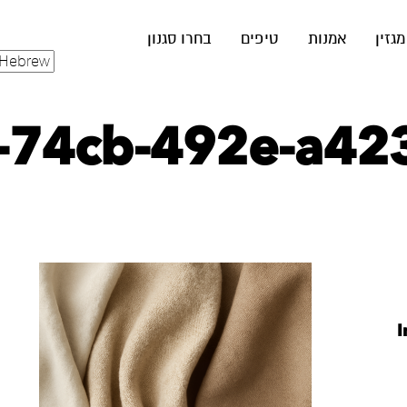
מגזין
אמנות
טיפים
בחרו סגנון
74cb-492e-a423
I